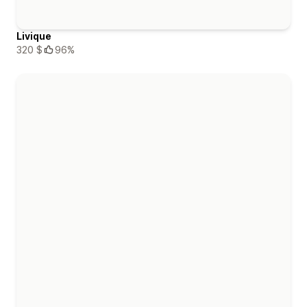
Livique
320 $
96%