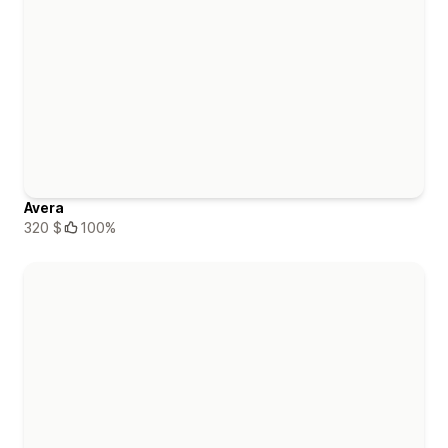
Avera
320 $
100%