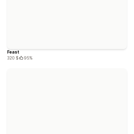
Feast
320 $
95%