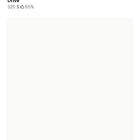
Drive
320 $
95%