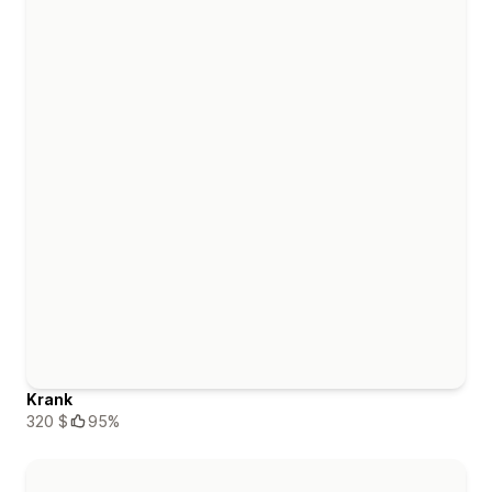
Krank
320 $
95%