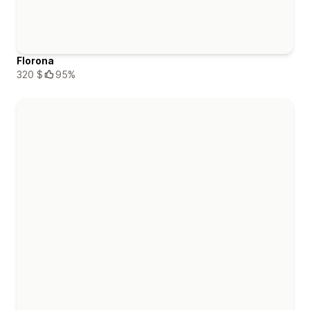
Florona
320 $
95%