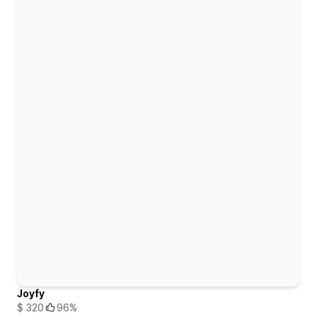
Joyfy
$ 320
96%