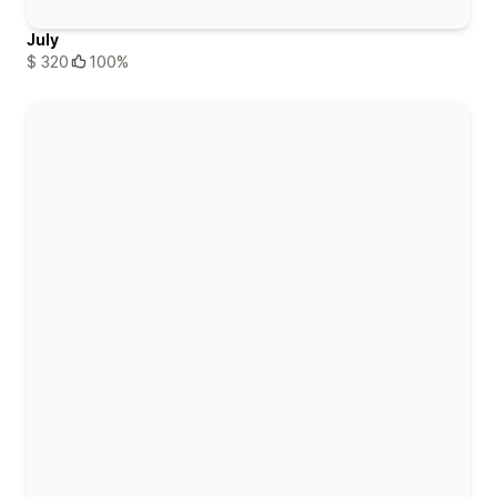
July
$ 320
100%