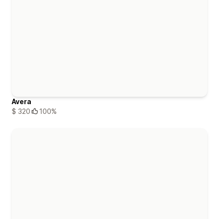
Avera
$ 320
100%