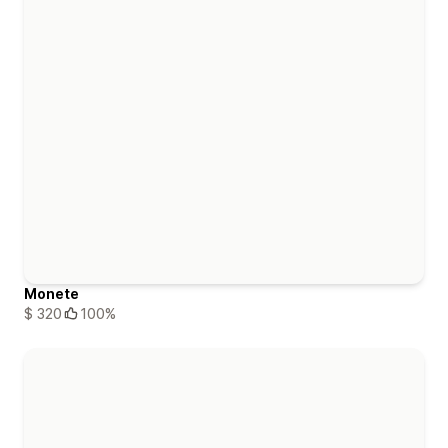
Monete
$ 320
100%