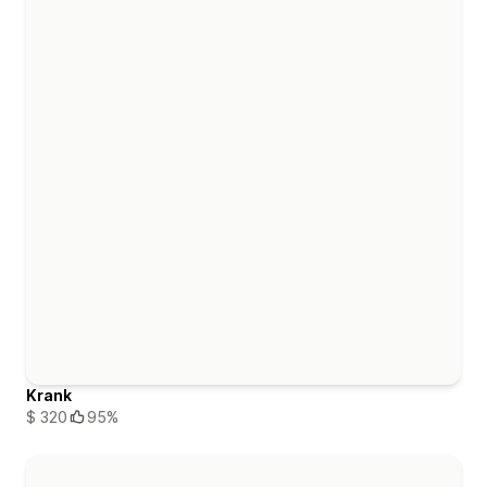
Krank
$ 320
95%