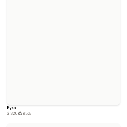
Eyra
$ 320
95%