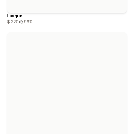
Livique
$ 320
96%