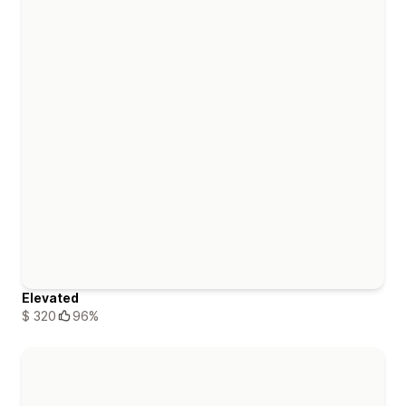
Elevated
$ 320
96%