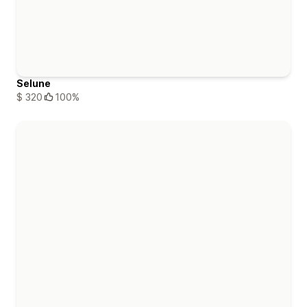
Selune
$ 320
100%