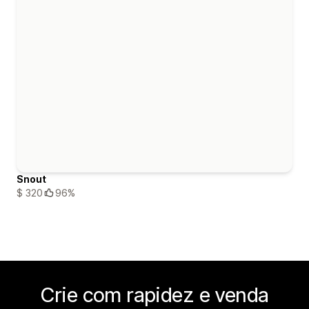
Snout
$ 320
96%
Crie com rapidez e venda