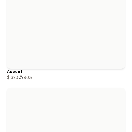
Ascent
$ 320
96%