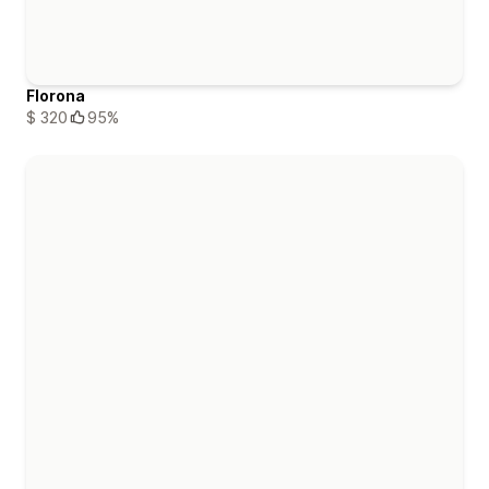
Florona
$ 320
95%