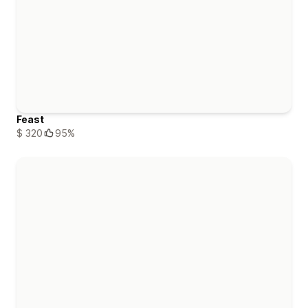
Feast
$ 320
95%