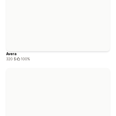
Avera
320 $
100%