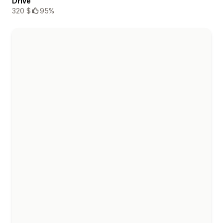
Drive
320 $
95%