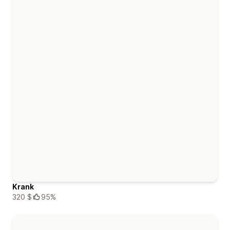
Krank
320 $
95%