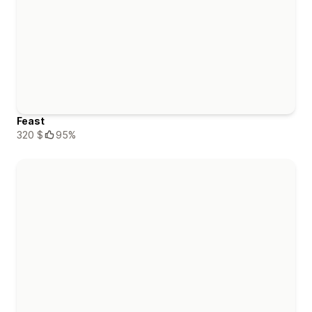
Feast
320 $
95%