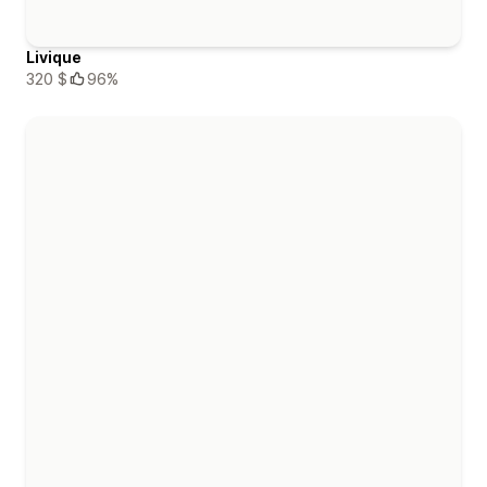
Livique
320 $
96%