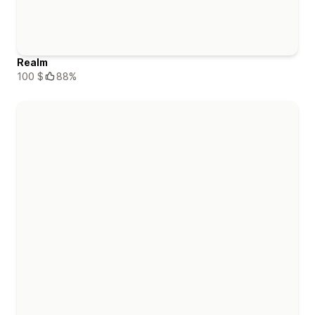
Realm
100 $
88%