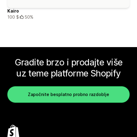
Kairo
100 $
50%
Gradite brzo i prodajte više
uz teme platforme Shopify
Započnite besplatno probno razdoblje