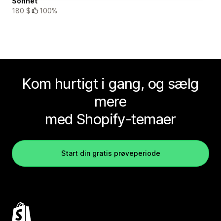
Sonnet
180 $
100%
Kom hurtigt i gang, og sælg
mere
med Shopify-temaer
Start din gratis prøveperiode