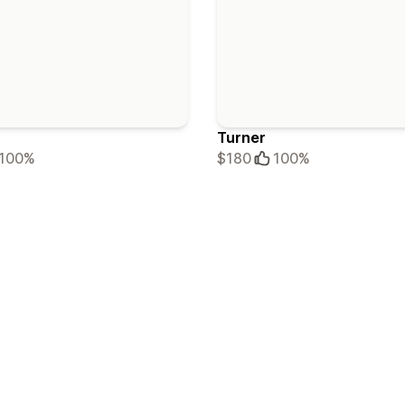
Turner
100%
$180
100%