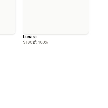
Lunara
$180
100%