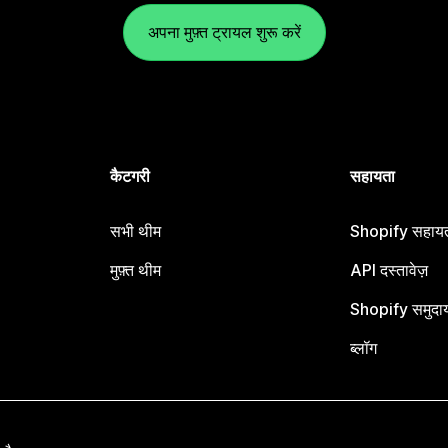
अपना मुफ़्त ट्रायल शुरू करें
कैटगरी
सहायता
सभी थीम
Shopify सहायता
मुफ़्त थीम
API दस्तावेज़
Shopify समुदा
ब्लॉग