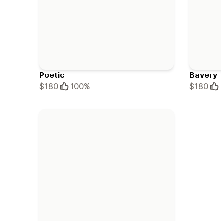
Poetic
Bavery
$180
100%
$180