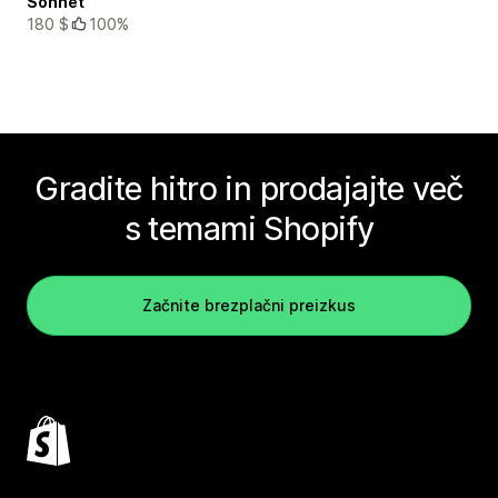
Sonnet
180 $
100%
Gradite hitro in prodajajte več
s temami Shopify
Začnite brezplačni preizkus