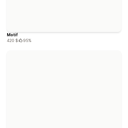
Motif
420 $
95%