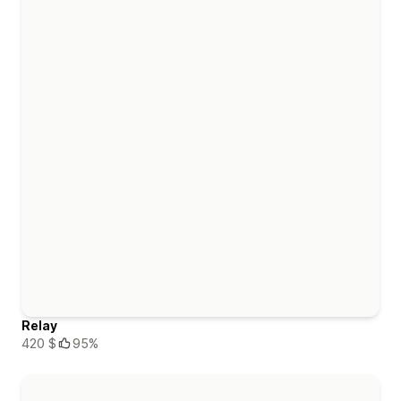
Relay
420 $
95%