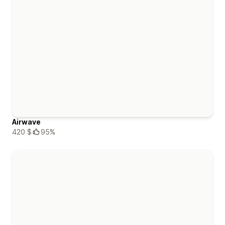
Airwave
420 $
95%