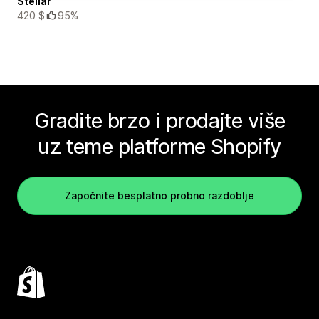
Stellar
420 $
95%
Gradite brzo i prodajte više
uz teme platforme Shopify
Započnite besplatno probno razdoblje