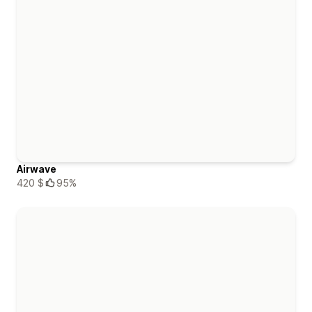
Airwave
420 $
95%