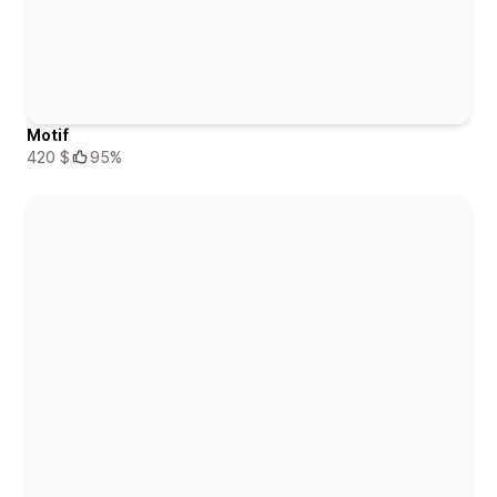
Motif
420 $
95%