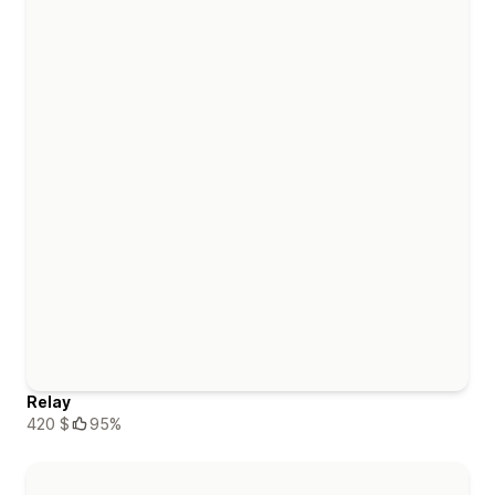
Relay
420 $
95%