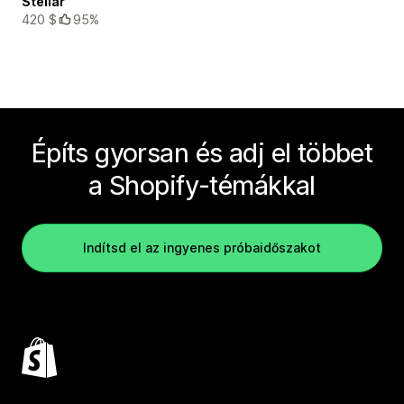
Stellar
420 $
95%
Építs gyorsan és adj el többet
a Shopify-témákkal
Indítsd el az ingyenes próbaidőszakot