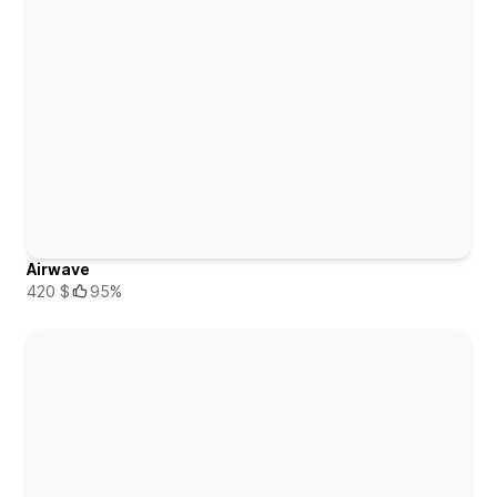
Airwave
420 $
95%