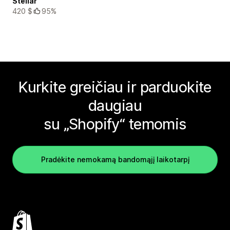
Stellar
420 $
95%
Kurkite greičiau ir parduokite
daugiau
su „Shopify“ temomis
Pradėkite nemokamą bandomąjį laikotarpį