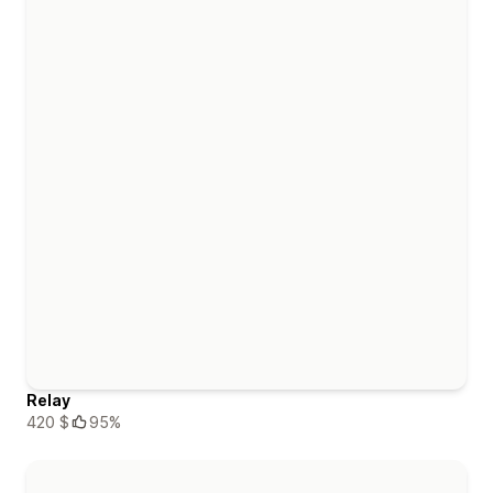
Relay
420 $
95%