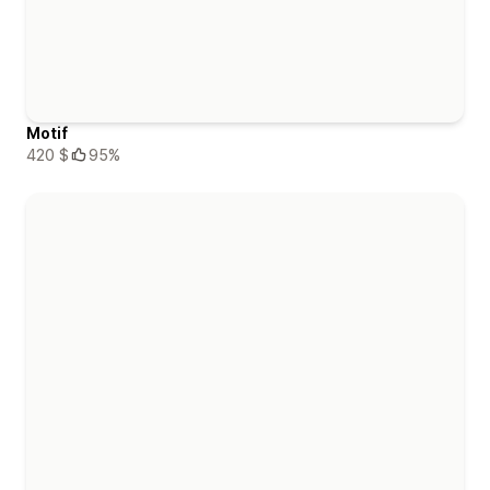
Motif
420 $
95%