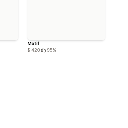
Motif
$ 420
95%