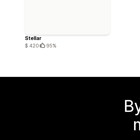
Stellar
$ 420
95%
By