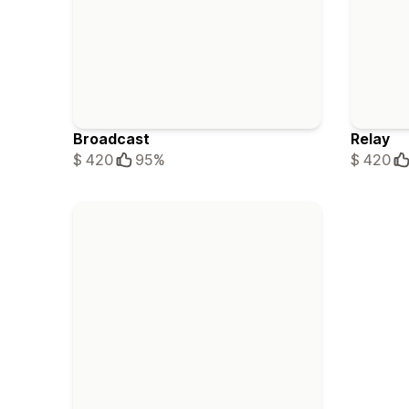
Broadcast
Relay
$ 420
95%
$ 420