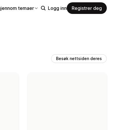
gjennom temaer
Logg inn
Registrer deg
Besøk nettsiden deres