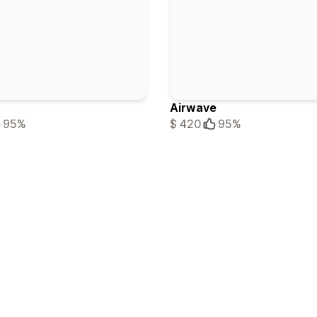
Airwave
95%
$ 420
95%