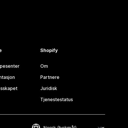
e
Shopify
lpesenter
Om
tasjon
Partnere
esskapet
Juridisk
Tjenestestatus