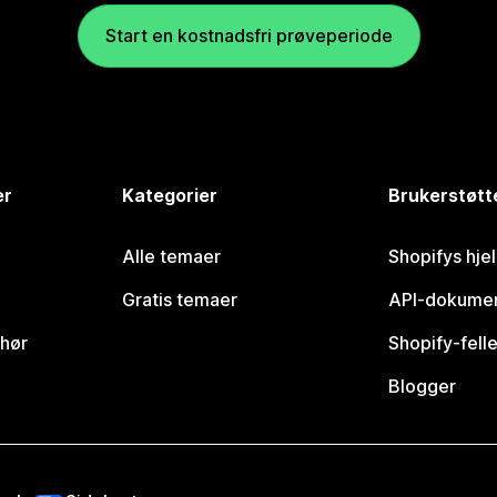
Start en kostnadsfri prøveperiode
er
Kategorier
Brukerstøtt
Alle temaer
Shopifys hje
Gratis temaer
API-dokumen
ehør
Shopify-fell
Blogger