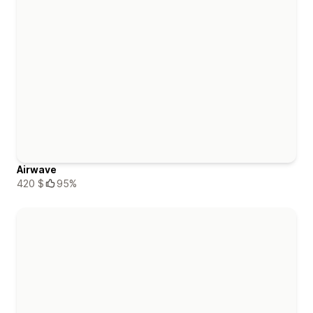
Airwave
420 $
95%