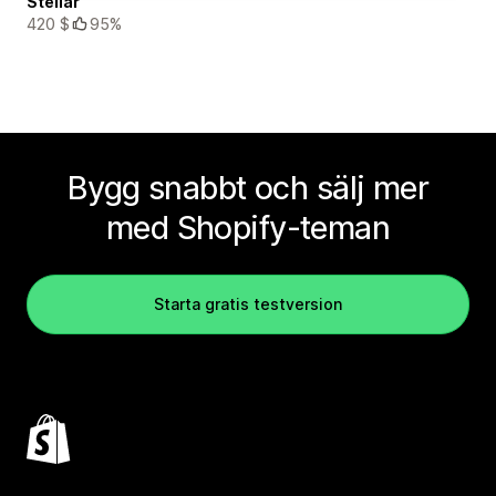
Stellar
420 $
95%
Bygg snabbt och sälj mer
med Shopify-teman
Starta gratis testversion