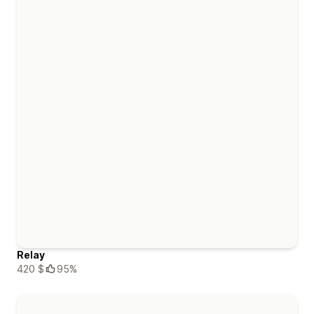
Relay
420 $
95%