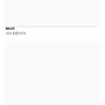
Motif
420 $
95%