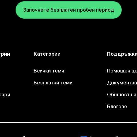
Започнете безплатен пробен период
трии
Категории
Поддръжк
Всички теми
Помощен цен
Безплатни теми
Документаци
оари
Общност на 
Блогове