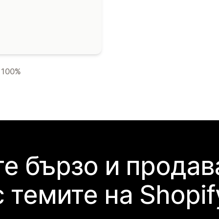
100%
е бързо и продав
с темите на Shopif