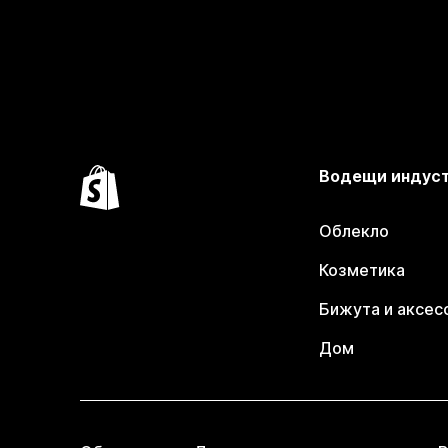
Водещи индус
Облекло
Козметика
Бижута и аксес
Дом