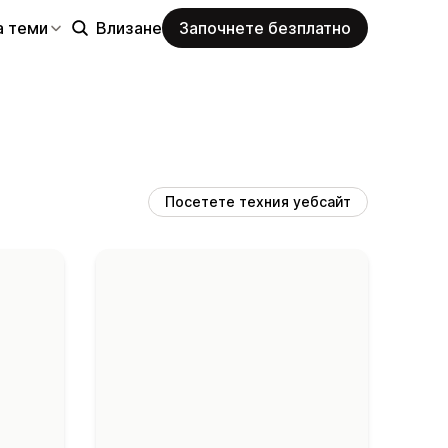
а теми
Влизане
Започнете безплатно
Посетете техния уебсайт