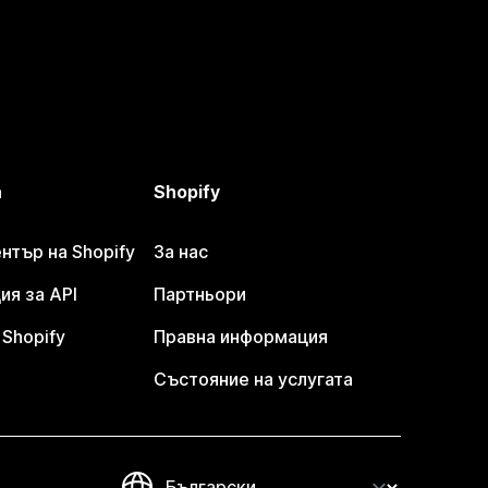
а
Shopify
тър на Shopify
За нас
я за API
Партньори
Shopify
Правна информация
Състояние на услугата