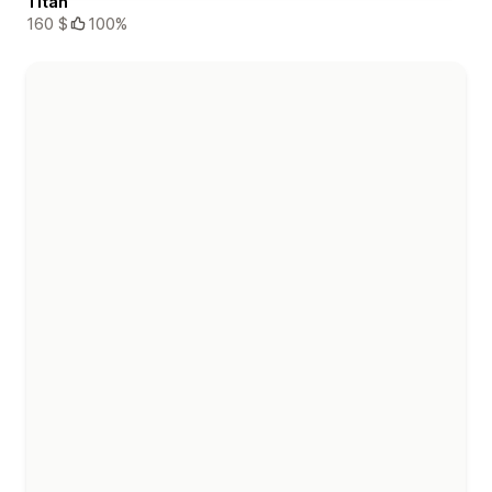
Titan
160 $
100%