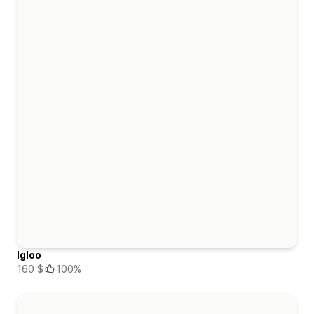
Igloo
160 $
100%