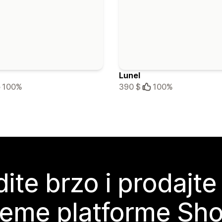
Lunel
100%
390 $
100%
ite brzo i prodajte
teme platforme Sho