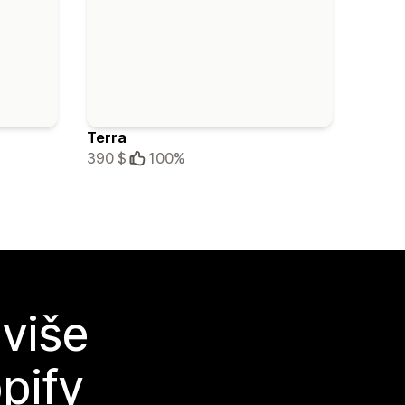
Terra
390 $
100%
 više
pify