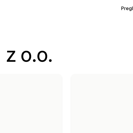
Preg
z o.o.