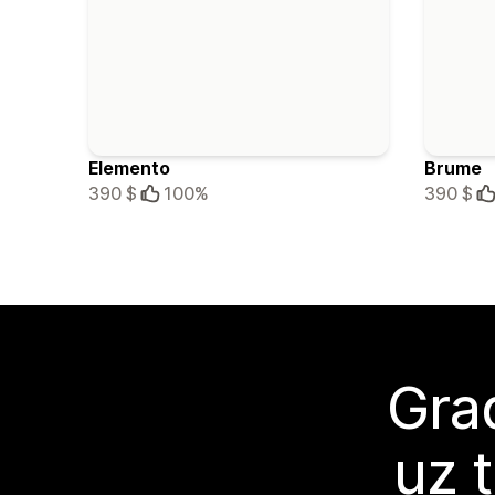
Elemento
Brume
390 $
100%
390 $
Grad
uz 