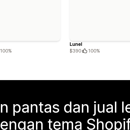
Lunel
100%
$390
100%
n pantas dan jual l
engan tema Shopi