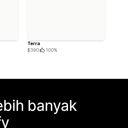
Terra
$390
100%
ebih banyak
fy