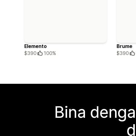
Elemento
Brume
$390
100%
$390
Bina denga
d