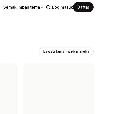
Semak imbas tema
Log masuk
Daftar
Lawati laman web mereka