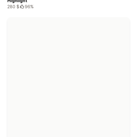
Highlight
280 $
96%