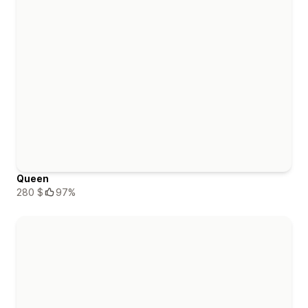
Queen
280 $
97%