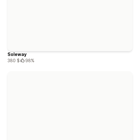
Soleway
380 $
98%