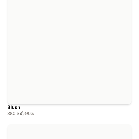
Blush
380 $
90%