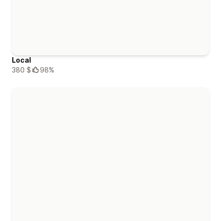
Local
380 $
98%