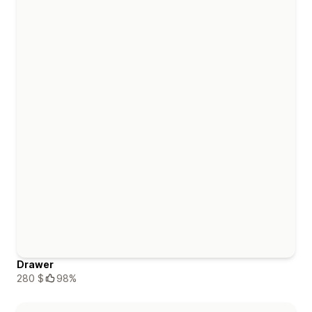
Drawer
280 $
98%