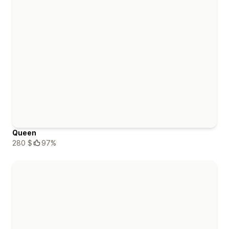
Queen
280 $
97%