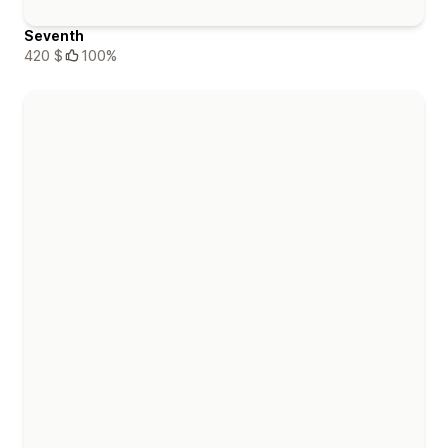
Seventh
420 $
100%