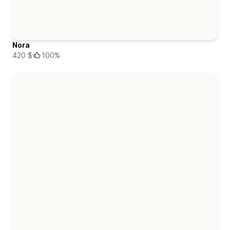
Nora
420 $
100%