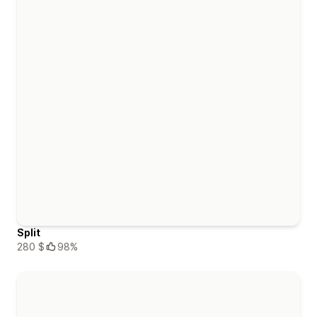
Split
280 $
98%