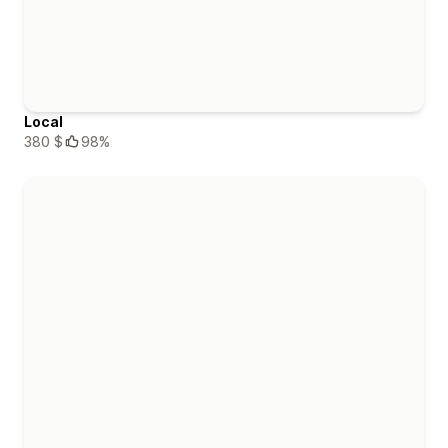
Local
380 $
98%