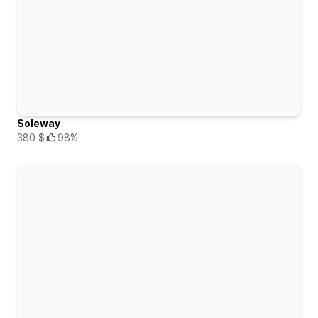
Soleway
380 $
98%