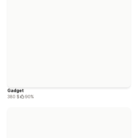
Gadget
380 $
90%