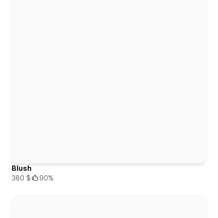
Blush
380 $
90%