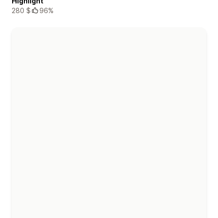
Highlight
280 $
96%