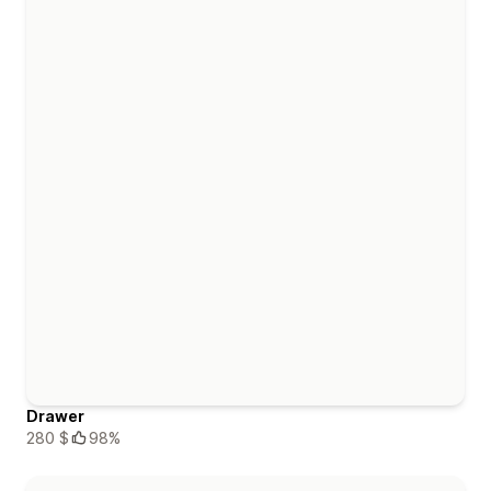
Drawer
280 $
98%