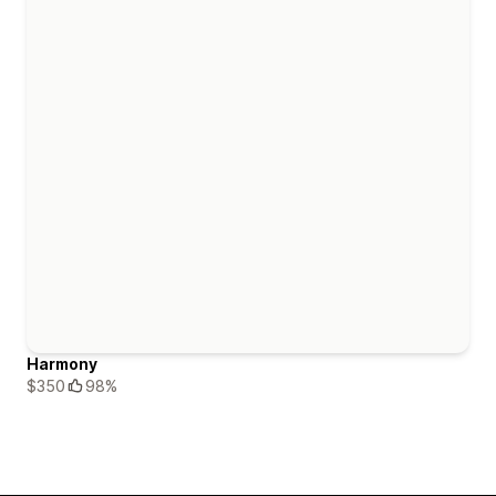
Harmony
$350
98%