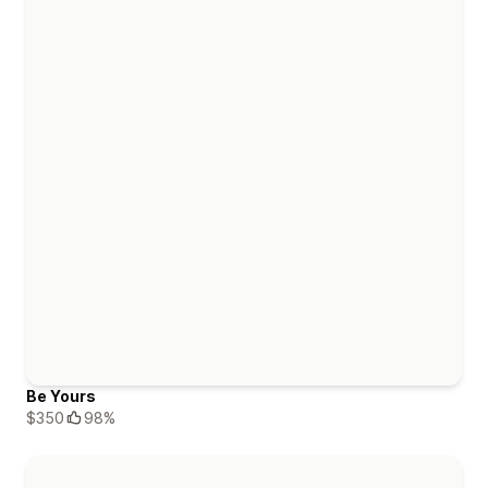
Be Yours
$350
98%