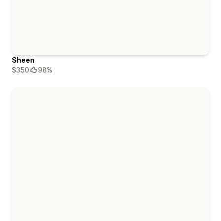
Sheen
$350
98%