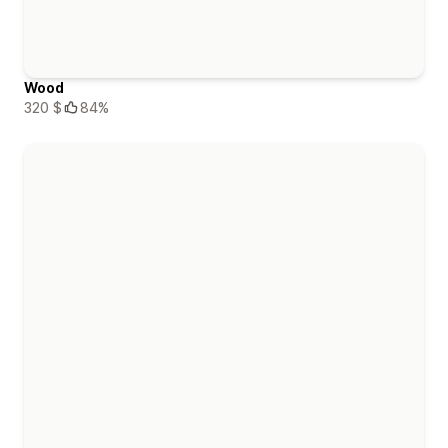
Wood
320 $
84%