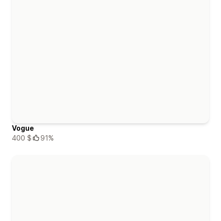
Vogue
400 $
91%