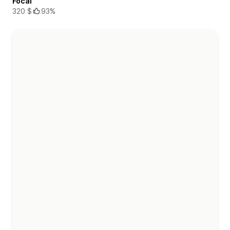
Focal
320 $
93%