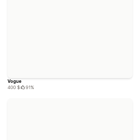
Vogue
400 $
91%