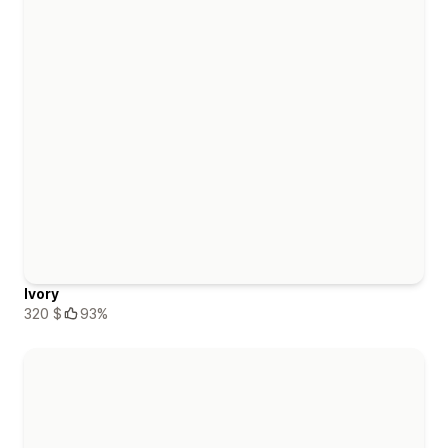
Ivory
320 $
93%