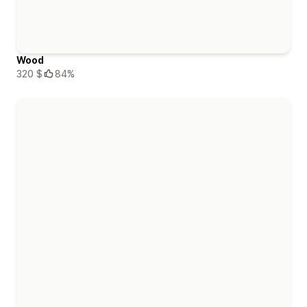
Wood
320 $
84%