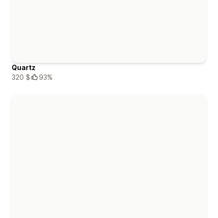
Quartz
320 $
93%