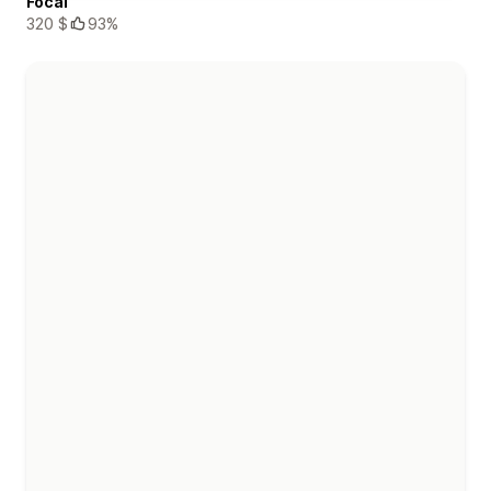
Focal
320 $
93%