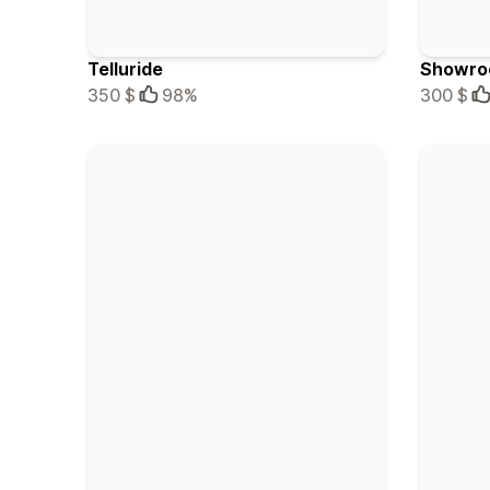
Telluride
Showr
350 $
98%
300 $