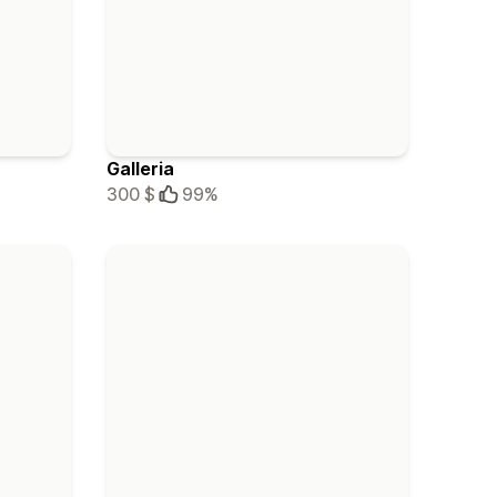
Galleria
300 $
99%