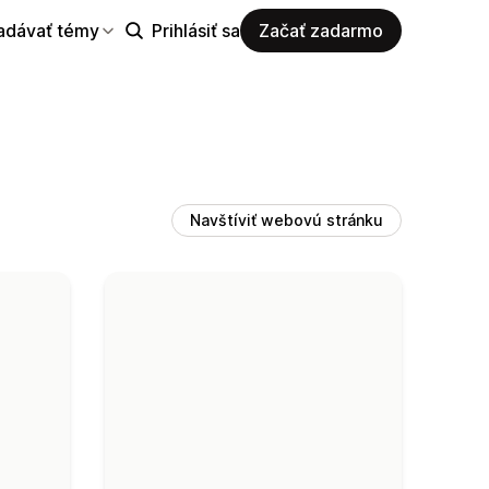
adávať témy
Prihlásiť sa
Začať zadarmo
Navštíviť webovú stránku