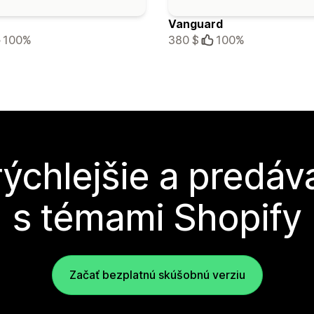
Vanguard
100%
380 $
100%
rýchlejšie a predáva
s témami Shopify
Začať bezplatnú skúšobnú verziu