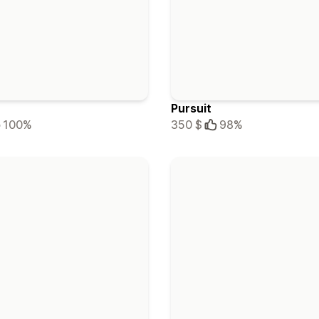
Pursuit
100%
350 $
98%