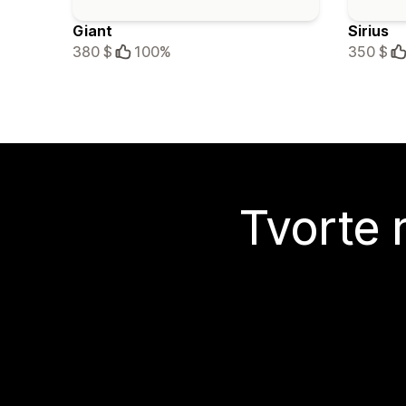
Giant
Sirius
380 $
100%
350 $
Tvorte 