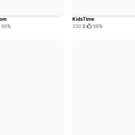
oom
KidsTime
99%
330 $
98%