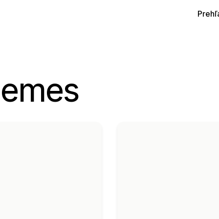
Prehľ
hemes