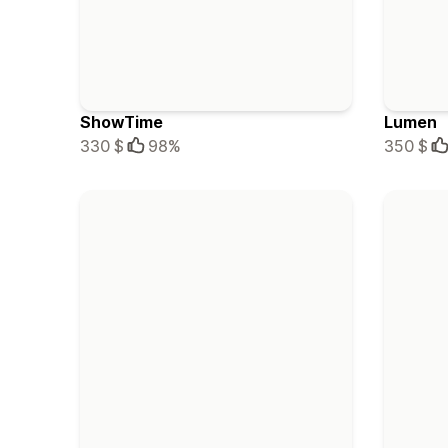
ShowTime
Lumen
330 $
98%
350 $