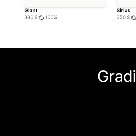
Giant
Sirius
380 $
100%
350 $
Gradi