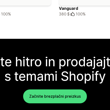
Vanguard
100%
380 $
100%
te hitro in prodajaj
s temami Shopify
Začnite brezplačni preizkus