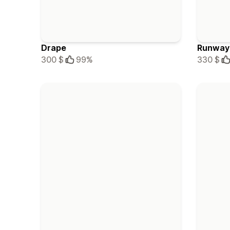
Drape
Runway
300 $
99%
330 $