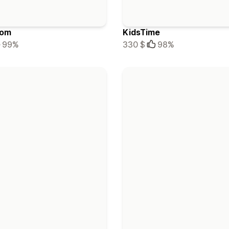
oom
KidsTime
99%
330 $
98%