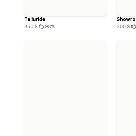
Telluride
Showr
350 $
98%
300 $