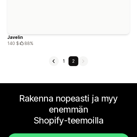
Javelin
140 $
88%
1
2
Rakenna nopeasti ja myy
enemmän
Shopify-teemoilla