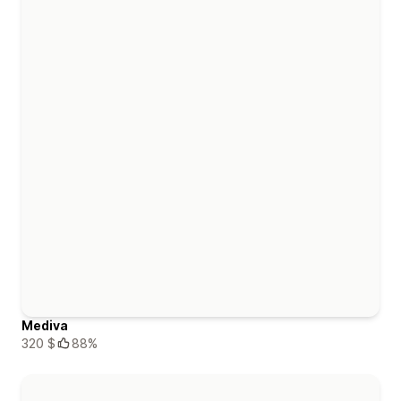
Mediva
320 $
88%