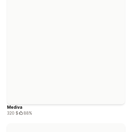
Mediva
320 $
88%