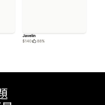
Javelin
$140
88%
題