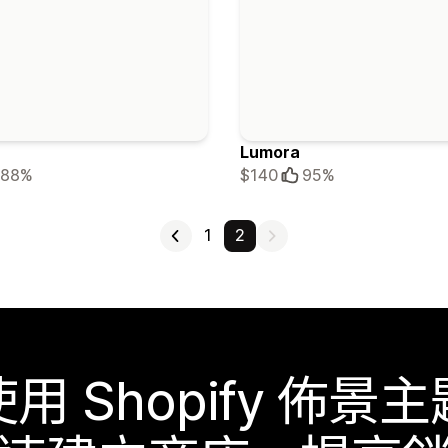
Lumora
88%
$140
95%
1
2
使用 Shopify 佈景主