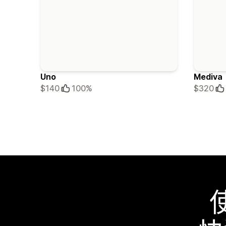
Uno
Mediva
$140
100%
$320