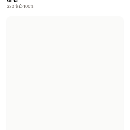
Glina
320 $
100%