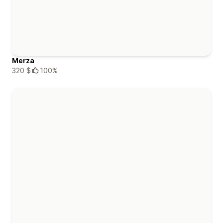
Merza
320 $
100%