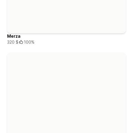
Merza
320 $
100%