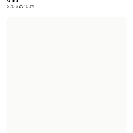
Glina
320 $
100%