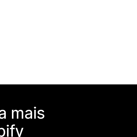
a mais
ify