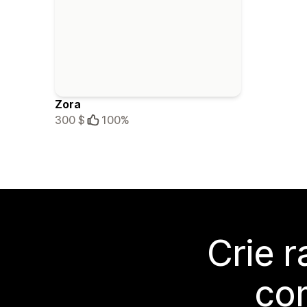
Zora
300 $
100%
Crie 
co