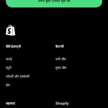
अपना मुफ़्त ट्रायल शुरू करें
शीर्ष इंडस्ट्री
कैटगरी
कपड़े
सभी थीम
ब्यूटी
मुफ़्त थीम
ज्वेलरी और एक्सेसरी
होम
सहायता
Shopify