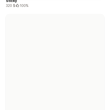
Sticky
320 $
100%