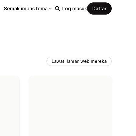
Semak imbas tema
Log masuk
Daftar
Lawati laman web mereka