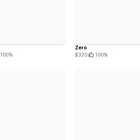
Zero
100%
$320
100%