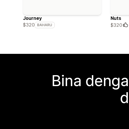
Journey
Nuts
$320
$320
BAHARU
Bina denga
d