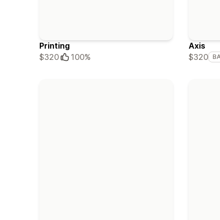
Printing
Axis
$320
$320
100%
B