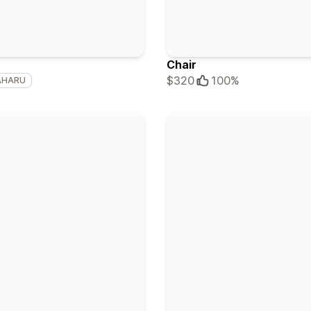
Chair
$320
100%
AHARU