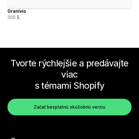
Granivio
350 $
Tvorte rýchlejšie a predávajte
viac
s témami Shopify
Začať bezplatnú skúšobnú verziu