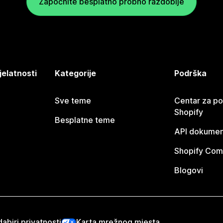
Započnite besplatno probno razdoblje
jelatnosti
Kategorije
Podrška
Sve teme
Centar za p
Shopify
Besplatne teme
API dokumen
Shopify Com
Blogovi
abiri privatnosti
Karta mrežnog mjesta