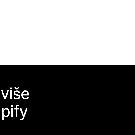
 više
pify