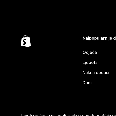
Najpopularnije d
Odjeća
Ljepota
Nakit i dodaci
Dom
Uvjeti pružanja usluge
Pravila o privatnosti
Vaši od