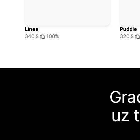
Linea
Puddle
340 $
100%
320 $
Grad
uz 