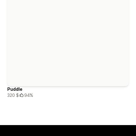
Puddle
320 $
94%