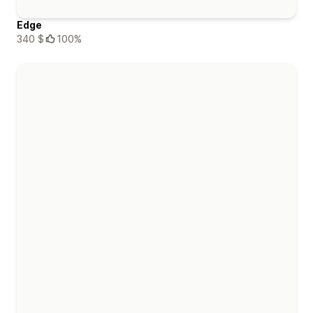
Edge
340 $
100%