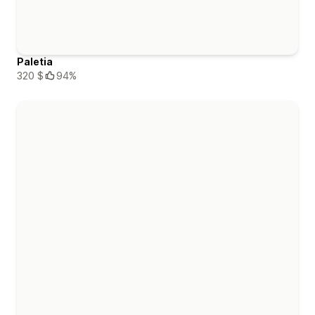
Paletia
320 $
94%