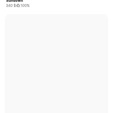
Sundown
340 $
100%