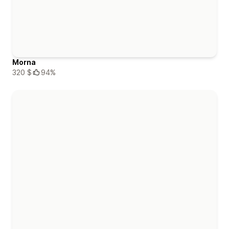
Morna
320 $
94%