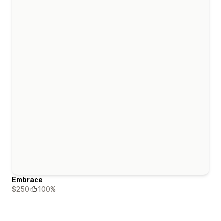
Embrace
$250
100%