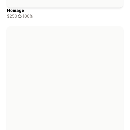
Homage
$250
100%