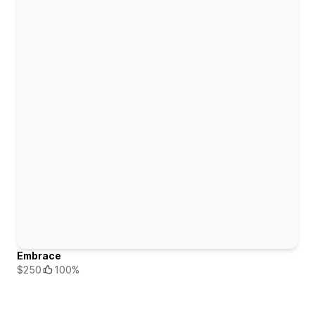
Embrace
$250
100%