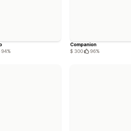
o
Companion
94%
$ 300
96%