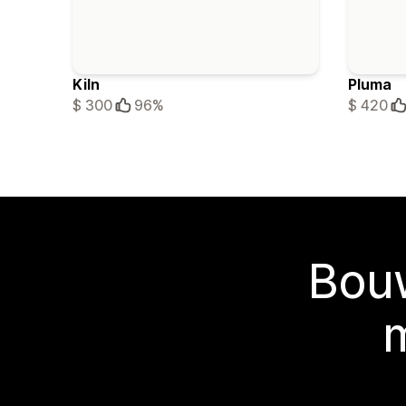
Kiln
Pluma
$ 300
96%
$ 420
Bouw