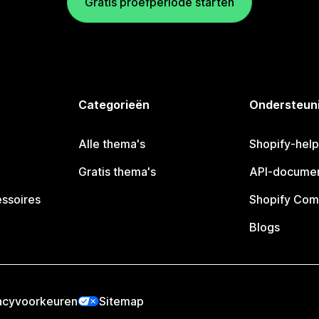
Gratis proefperiode starten
Categorieën
Ondersteun
Alle thema's
Shopify-hel
Gratis thema's
API-documen
essoires
Shopify Com
Blogs
acyvoorkeuren
Sitemap