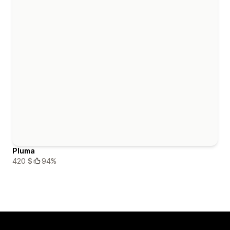
Pluma
420 $
94%