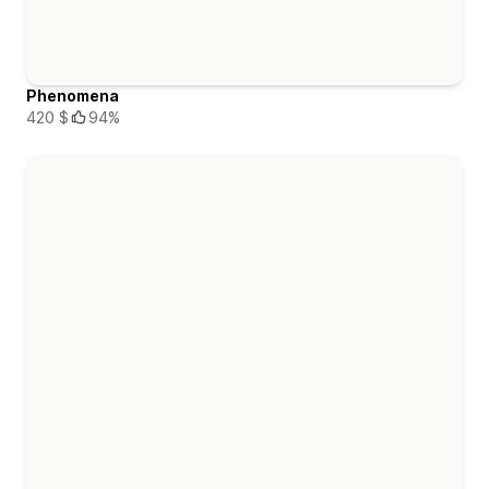
Phenomena
420 $
94%