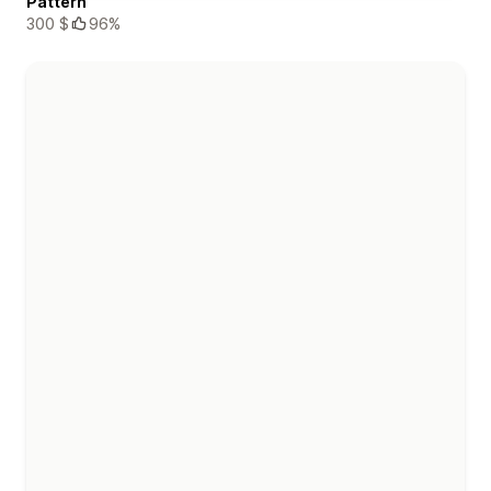
Pattern
300 $
96%