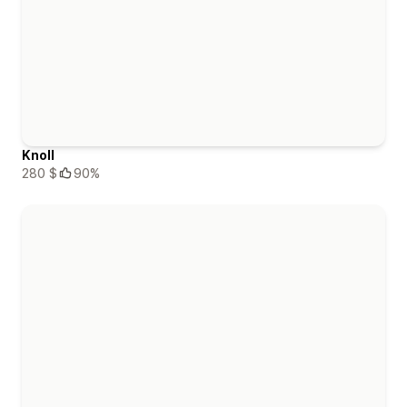
Knoll
280 $
90%