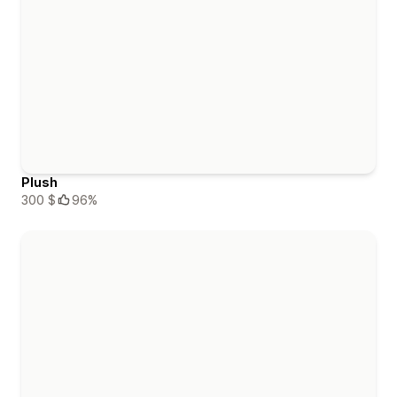
Plush
300 $
96%