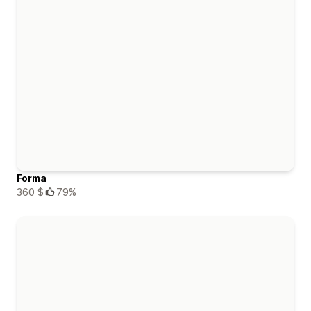
Forma
360 $
79%