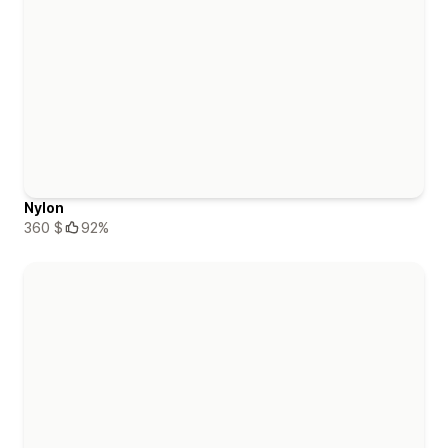
Nylon
360 $
92%