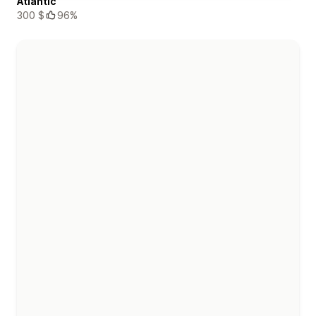
Atlantic
300 $
96%