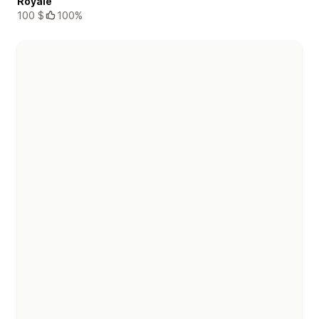
Royale
100 $
100%