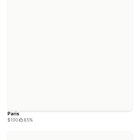
Paris
$100
85%