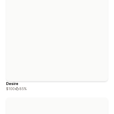
Desire
$100
85%