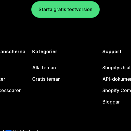
Starta gratis testversion
branscherna
Kategorier
Support
Alla teman
Shopifys hjä
ter
Gratis teman
API-dokumen
cessoarer
Shopify Com
Bloggar