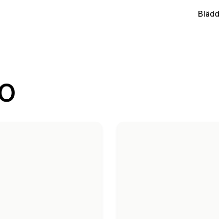
Blädd
o