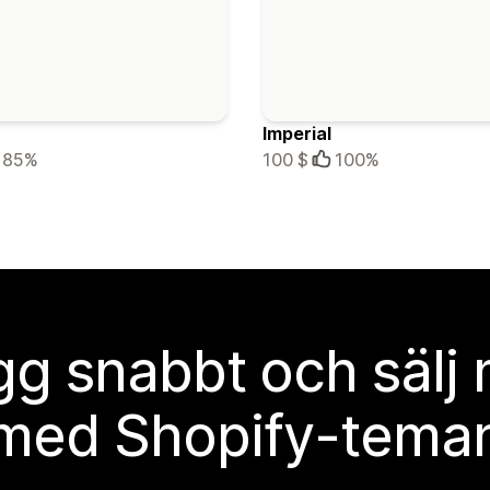
Imperial
85%
100 $
100%
g snabbt och sälj
med Shopify-tema