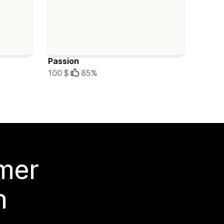
Passion
100 $
85%
 mer
n