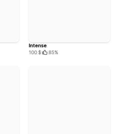
Intense
100 $
85%