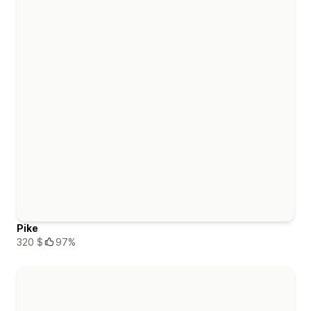
Pike
320 $
97%