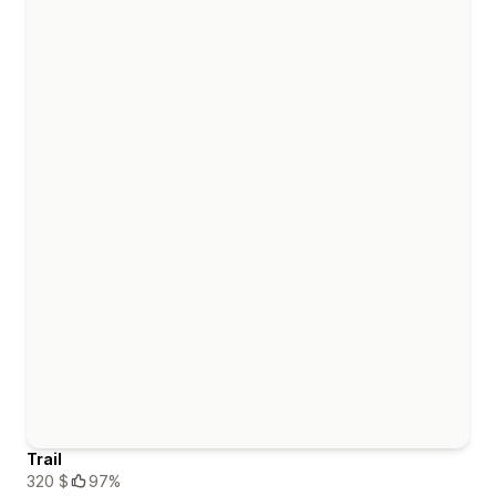
Trail
320 $
97%