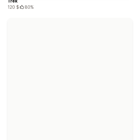
Trek
120 $
80%