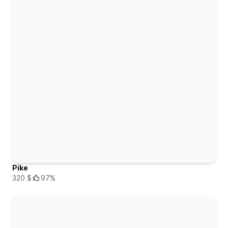
Pike
320 $
97%