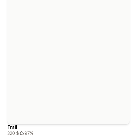
Trail
320 $
97%