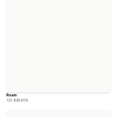
Roam
120 $
80%