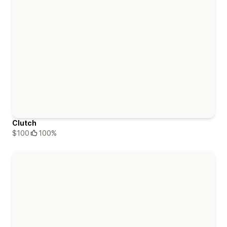
Clutch
$100
100%