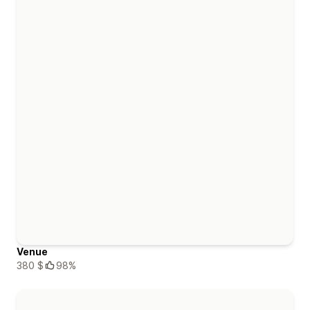
Venue
380 $
98%