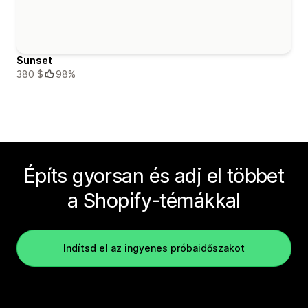
Sunset
380 $
98%
Építs gyorsan és adj el többet
a Shopify-témákkal
Indítsd el az ingyenes próbaidőszakot