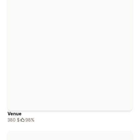
Venue
380 $
98%