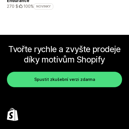
Endurance
270 $
100%
NOVINKY
Tvořte rychle a zvyšte prodeje
díky motivům Shopify
Spustit zkušební verzi zdarma